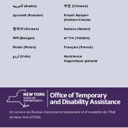
العربية (Arabic)
中文 (Chinese)
русский (Russian)
Kreyòl Ayisyen
(Haitian-Creole)
한국어 (Korean)
Italiano (Italian)
বাংলা (Bengali)
אידיש (Yiddish)
Polski (Polish)
Français (French)
اردو (Urdu)
Assistance
linguistique gratuite
Un service du Bureau d’assistance temporaire et d’invalidité de l’État
de New York (OTDA)