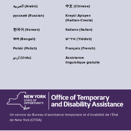
العربية (Arabic)
中文 (Chinese)
русский (Russian)
Kreyòl Ayisyen
(Haitian-Creole)
한국어 (Korean)
Italiano (Italian)
বাংলা (Bengali)
אידיש (Yiddish)
Polski (Polish)
Français (French)
اردو (Urdu)
Assistance
linguistique gratuite
Un service du Bureau d’assistance temporaire et d’invalidité de l’État
de New York (OTDA)