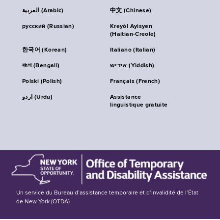
العربية (Arabic)
中文 (Chinese)
русский (Russian)
Kreyòl Ayisyen
(Haitian-Creole)
한국어 (Korean)
Italiano (Italian)
বাংলা (Bengali)
אידיש (Yiddish)
Polski (Polish)
Français (French)
اردو (Urdu)
Assistance
linguistique gratuite
Un service du Bureau d’assistance temporaire et d’invalidité de l’État
de New York (OTDA)