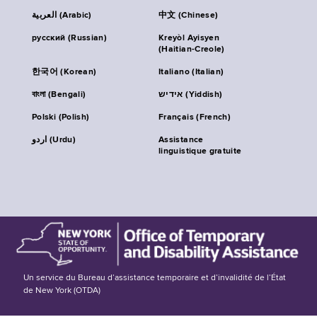
العربية (Arabic)
中文 (Chinese)
русский (Russian)
Kreyòl Ayisyen
(Haitian-Creole)
한국어 (Korean)
Italiano (Italian)
বাংলা (Bengali)
אידיש (Yiddish)
Polski (Polish)
Français (French)
اردو (Urdu)
Assistance
linguistique gratuite
Un service du Bureau d’assistance temporaire et d’invalidité de l’État
de New York (OTDA)