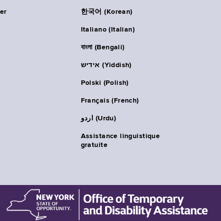
er
한국어 (Korean)
Italiano (Italian)
বাংলা (Bengali)
אידיש (Yiddish)
Polski (Polish)
Français (French)
اردو (Urdu)
Assistance linguistique
gratuite