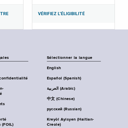
OTRE
VÉRIFIEZ L’ÉLIGIBILITÉ
gales
Sélectionner la langue
English
confidentialité
Español (Spanish)
n-
العربية (Arabic)
té
中文 (Chinese)
ts
русский (Russian)
erté
Kreyòl Ayisyen (Haitian-
 (FOIL)
Creole)