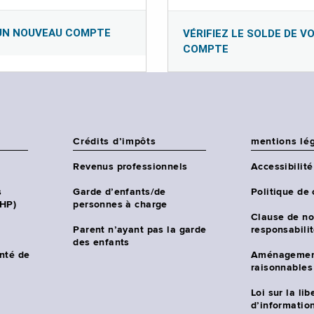
UN NOUVEAU COMPTE
VÉRIFIEZ LE SOLDE DE V
COMPTE
Crédits d’impôts
mentions lé
Revenus professionnels
Accessibilité
s
Garde d’enfants/de
Politique de 
CHP)
personnes à charge
Clause de no
Parent n’ayant pas la garde
responsabili
des enfants
nté de
Aménagemen
raisonnables
Loi sur la lib
d’information