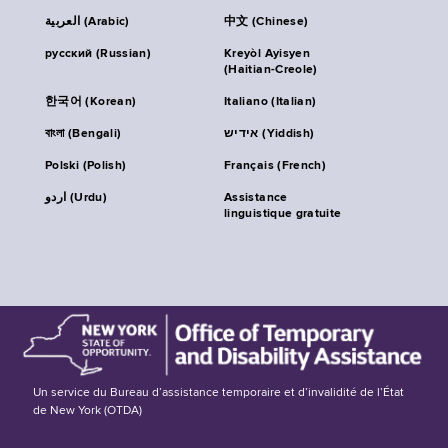
العربية (Arabic)
中文 (Chinese)
русский (Russian)
Kreyòl Ayisyen
(Haitian-Creole)
한국어 (Korean)
Italiano (Italian)
বাংলা (Bengali)
אידיש (Yiddish)
Polski (Polish)
Français (French)
اردو (Urdu)
Assistance
linguistique gratuite
Un service du Bureau d’assistance temporaire et d’invalidité de l’État
de New York (OTDA)