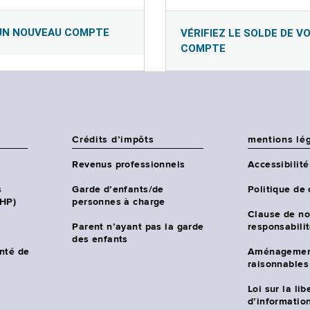
UN NOUVEAU COMPTE
VÉRIFIEZ LE SOLDE DE V
COMPTE
Crédits d’impôts
mentions lé
Revenus professionnels
Accessibilité
s
Garde d’enfants/de
Politique de 
CHP)
personnes à charge
Clause de no
Parent n’ayant pas la garde
responsabili
des enfants
nté de
Aménagemen
raisonnables
Loi sur la lib
d’information