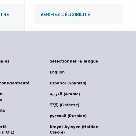
OTRE
VÉRIFIEZ L’ÉLIGIBILITÉ
gales
Sélectionner la langue
English
confidentialité
Español (Spanish)
n-
العربية (Arabic)
té
中文 (Chinese)
ts
русский (Russian)
erté
Kreyòl Ayisyen (Haitian-
 (FOIL)
Creole)