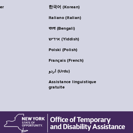
er
한국어 (Korean)
Italiano (Italian)
বাংলা (Bengali)
אידיש (Yiddish)
Polski (Polish)
Français (French)
اردو (Urdu)
Assistance linguistique
gratuite