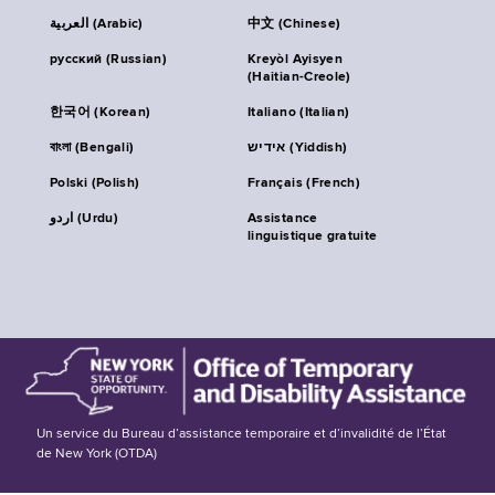
العربية (Arabic)
中文 (Chinese)
русский (Russian)
Kreyòl Ayisyen
(Haitian-Creole)
한국어 (Korean)
Italiano (Italian)
বাংলা (Bengali)
אידיש (Yiddish)
Polski (Polish)
Français (French)
اردو (Urdu)
Assistance
linguistique gratuite
Un service du Bureau d’assistance temporaire et d’invalidité de l’État
de New York (OTDA)