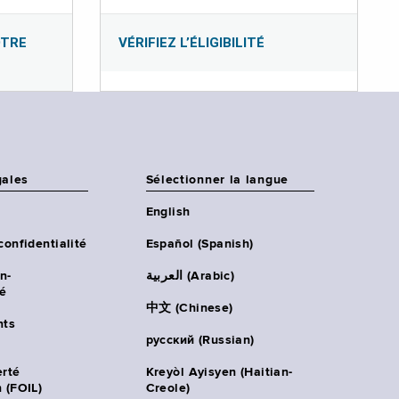
OTRE
VÉRIFIEZ L’ÉLIGIBILITÉ
gales
Sélectionner la langue
English
confidentialité
Español (Spanish)
n-
العربية (Arabic)
té
中文 (Chinese)
ts
русский (Russian)
erté
Kreyòl Ayisyen (Haitian-
 (FOIL)
Creole)