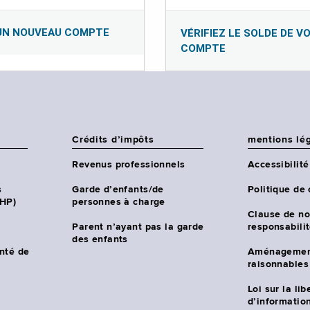
UN NOUVEAU COMPTE
VÉRIFIEZ LE SOLDE DE V
COMPTE
Crédits d’impôts
mentions lé
Revenus professionnels
Accessibilité
s
Garde d’enfants/de
Politique de 
CHP)
personnes à charge
Clause de no
Parent n’ayant pas la garde
responsabili
des enfants
nté de
Aménagemen
raisonnables
Loi sur la lib
d’information