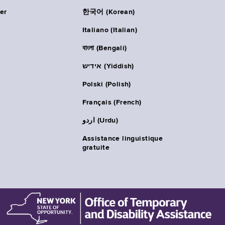
er
한국어 (Korean)
Italiano (Italian)
বাংলা (Bengali)
אידיש (Yiddish)
Polski (Polish)
Français (French)
اردو (Urdu)
Assistance linguistique
gratuite