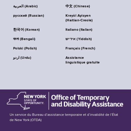
العربية (Arabic)
中文 (Chinese)
русский (Russian)
Kreyòl Ayisyen
(Haitian-Creole)
한국어 (Korean)
Italiano (Italian)
বাংলা (Bengali)
אידיש (Yiddish)
Polski (Polish)
Français (French)
اردو (Urdu)
Assistance
linguistique gratuite
Un service du Bureau d’assistance temporaire et d’invalidité de l’État
de New York (OTDA)