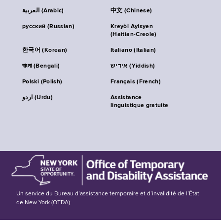
العربية (Arabic)
中文 (Chinese)
русский (Russian)
Kreyòl Ayisyen
(Haitian-Creole)
한국어 (Korean)
Italiano (Italian)
বাংলা (Bengali)
אידיש (Yiddish)
Polski (Polish)
Français (French)
اردو (Urdu)
Assistance
linguistique gratuite
Un service du Bureau d’assistance temporaire et d’invalidité de l’État
de New York (OTDA)