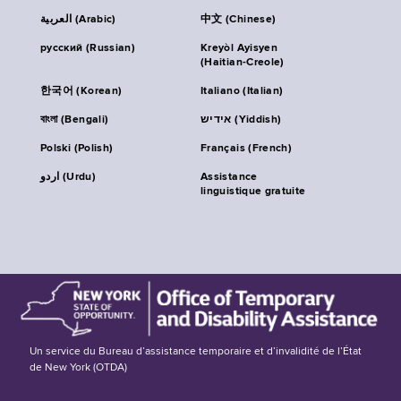
العربية (Arabic)
中文 (Chinese)
русский (Russian)
Kreyòl Ayisyen
(Haitian-Creole)
한국어 (Korean)
Italiano (Italian)
বাংলা (Bengali)
אידיש (Yiddish)
Polski (Polish)
Français (French)
اردو (Urdu)
Assistance
linguistique gratuite
Un service du Bureau d’assistance temporaire et d’invalidité de l’État
de New York (OTDA)