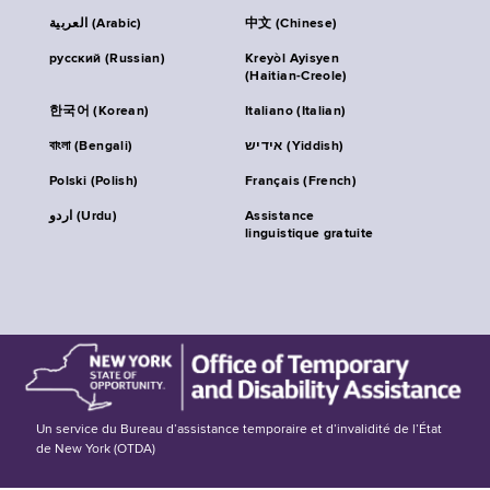
العربية (Arabic)
中文 (Chinese)
русский (Russian)
Kreyòl Ayisyen
(Haitian-Creole)
한국어 (Korean)
Italiano (Italian)
বাংলা (Bengali)
אידיש (Yiddish)
Polski (Polish)
Français (French)
اردو (Urdu)
Assistance
linguistique gratuite
Un service du Bureau d’assistance temporaire et d’invalidité de l’État
de New York (OTDA)