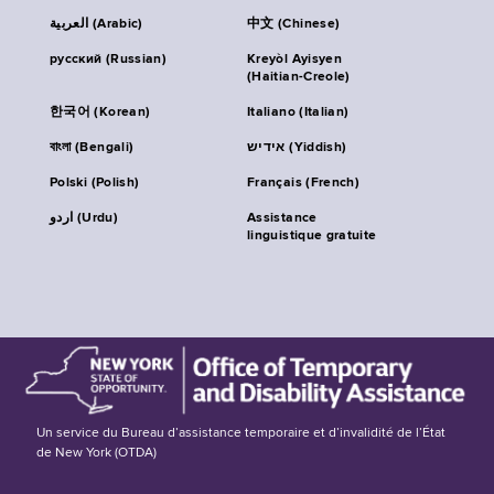
العربية (Arabic)
中文 (Chinese)
русский (Russian)
Kreyòl Ayisyen
(Haitian-Creole)
한국어 (Korean)
Italiano (Italian)
বাংলা (Bengali)
אידיש (Yiddish)
Polski (Polish)
Français (French)
اردو (Urdu)
Assistance
linguistique gratuite
Un service du Bureau d’assistance temporaire et d’invalidité de l’État
de New York (OTDA)