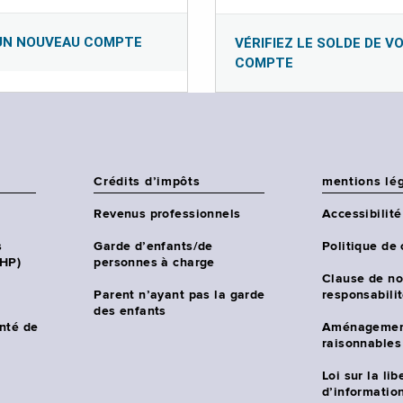
UN NOUVEAU COMPTE
VÉRIFIEZ LE SOLDE DE V
COMPTE
Crédits d’impôts
mentions lé
Revenus professionnels
Accessibilité
s
Garde d’enfants/de
Politique de 
CHP)
personnes à charge
Clause de no
Parent n’ayant pas la garde
responsabili
des enfants
nté de
Aménagemen
raisonnables
Loi sur la lib
d’information