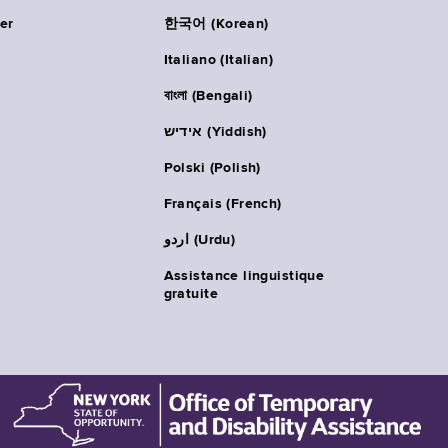
er
한국어 (Korean)
Italiano (Italian)
বাংলা (Bengali)
אידיש (Yiddish)
Polski (Polish)
Français (French)
اردو (Urdu)
Assistance linguistique
gratuite