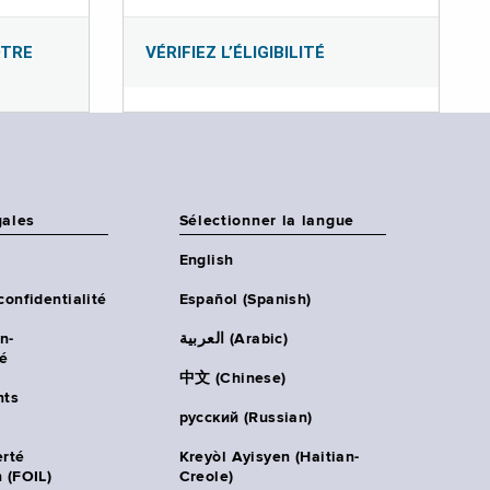
OTRE
VÉRIFIEZ L’ÉLIGIBILITÉ
gales
Sélectionner la langue
English
confidentialité
Español (Spanish)
n-
العربية (Arabic)
té
中文 (Chinese)
ts
русский (Russian)
erté
Kreyòl Ayisyen (Haitian-
 (FOIL)
Creole)