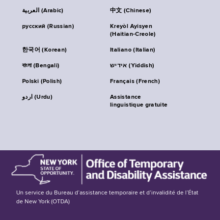
العربية (Arabic)
中文 (Chinese)
русский (Russian)
Kreyòl Ayisyen
(Haitian-Creole)
한국어 (Korean)
Italiano (Italian)
বাংলা (Bengali)
אידיש (Yiddish)
Polski (Polish)
Français (French)
اردو (Urdu)
Assistance
linguistique gratuite
Un service du Bureau d’assistance temporaire et d’invalidité de l’État
de New York (OTDA)