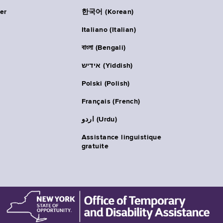
er
한국어 (Korean)
Italiano (Italian)
বাংলা (Bengali)
אידיש (Yiddish)
Polski (Polish)
Français (French)
اردو (Urdu)
Assistance linguistique
gratuite