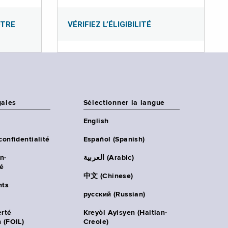
OTRE
VÉRIFIEZ L’ÉLIGIBILITÉ
gales
Sélectionner la langue
English
confidentialité
Español (Spanish)
n-
العربية (Arabic)
té
中文 (Chinese)
ts
русский (Russian)
erté
Kreyòl Ayisyen (Haitian-
 (FOIL)
Creole)