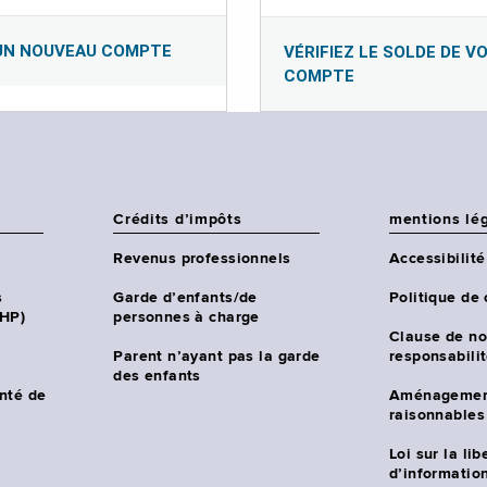
UN NOUVEAU COMPTE
VÉRIFIEZ LE SOLDE DE V
COMPTE
Crédits d’impôts
mentions lé
Revenus professionnels
Accessibilité
s
Garde d’enfants/de
Politique de 
CHP)
personnes à charge
Clause de no
Parent n’ayant pas la garde
responsabili
des enfants
nté de
Aménagemen
raisonnables
Loi sur la lib
d’information