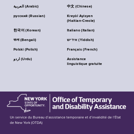
العربية (Arabic)
中文 (Chinese)
русский (Russian)
Kreyòl Ayisyen
(Haitian-Creole)
한국어 (Korean)
Italiano (Italian)
বাংলা (Bengali)
אידיש (Yiddish)
Polski (Polish)
Français (French)
اردو (Urdu)
Assistance
linguistique gratuite
Un service du Bureau d’assistance temporaire et d’invalidité de l’État
de New York (OTDA)