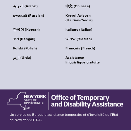
العربية (Arabic)
中文 (Chinese)
русский (Russian)
Kreyòl Ayisyen
(Haitian-Creole)
한국어 (Korean)
Italiano (Italian)
বাংলা (Bengali)
אידיש (Yiddish)
Polski (Polish)
Français (French)
اردو (Urdu)
Assistance
linguistique gratuite
Un service du Bureau d’assistance temporaire et d’invalidité de l’État
de New York (OTDA)