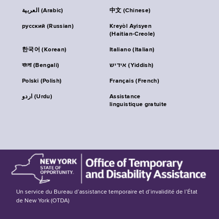
العربية (Arabic)
中文 (Chinese)
русский (Russian)
Kreyòl Ayisyen
(Haitian-Creole)
한국어 (Korean)
Italiano (Italian)
বাংলা (Bengali)
אידיש (Yiddish)
Polski (Polish)
Français (French)
اردو (Urdu)
Assistance
linguistique gratuite
Un service du Bureau d’assistance temporaire et d’invalidité de l’État
de New York (OTDA)