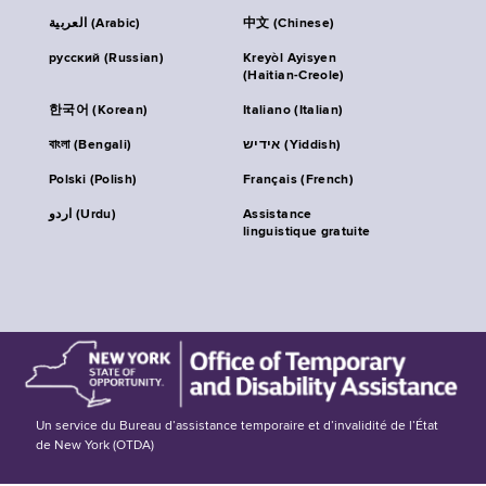
العربية (Arabic)
中文 (Chinese)
русский (Russian)
Kreyòl Ayisyen
(Haitian-Creole)
한국어 (Korean)
Italiano (Italian)
বাংলা (Bengali)
אידיש (Yiddish)
Polski (Polish)
Français (French)
اردو (Urdu)
Assistance
linguistique gratuite
Un service du Bureau d’assistance temporaire et d’invalidité de l’État
de New York (OTDA)