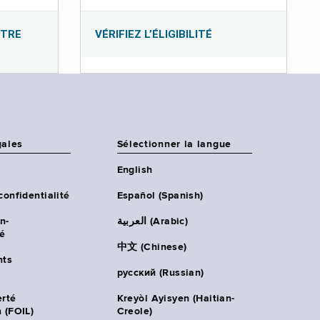
OTRE
VÉRIFIEZ L’ÉLIGIBILITÉ
gales
Sélectionner la langue
English
confidentialité
Español (Spanish)
n-
العربية (Arabic)
té
中文 (Chinese)
ts
русский (Russian)
erté
Kreyòl Ayisyen (Haitian-
 (FOIL)
Creole)