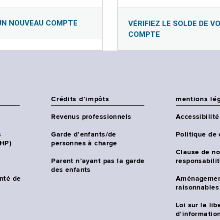
UN NOUVEAU COMPTE
VÉRIFIEZ LE SOLDE DE V
COMPTE
Crédits d’impôts
mentions lé
Revenus professionnels
Accessibilité
s
Garde d’enfants/de
Politique de 
CHP)
personnes à charge
Clause de no
Parent n’ayant pas la garde
responsabili
des enfants
nté de
Aménagemen
raisonnables
Loi sur la lib
d’information