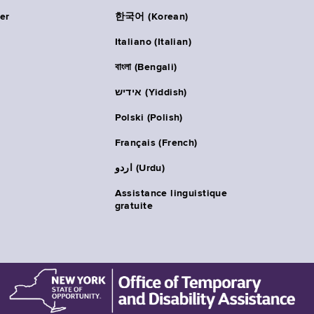
er
한국어 (Korean)
Italiano (Italian)
বাংলা (Bengali)
אידיש (Yiddish)
Polski (Polish)
Français (French)
اردو (Urdu)
Assistance linguistique
gratuite