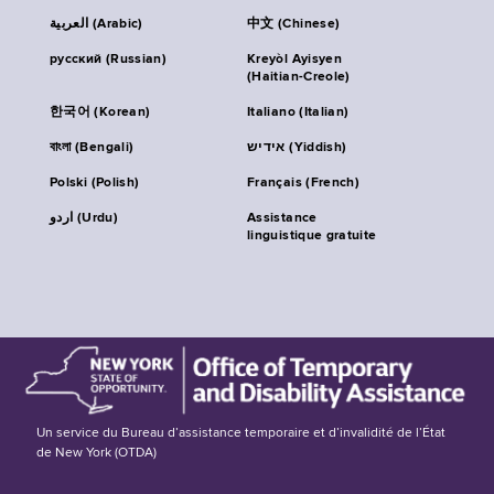
العربية (Arabic)
中文 (Chinese)
русский (Russian)
Kreyòl Ayisyen
(Haitian-Creole)
한국어 (Korean)
Italiano (Italian)
বাংলা (Bengali)
אידיש (Yiddish)
Polski (Polish)
Français (French)
اردو (Urdu)
Assistance
linguistique gratuite
Un service du Bureau d’assistance temporaire et d’invalidité de l’État
de New York (OTDA)