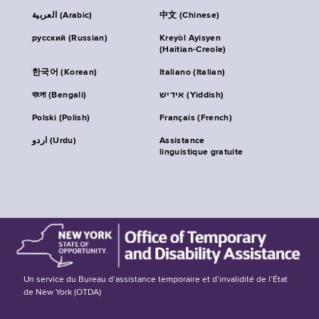
العربية (Arabic)
中文 (Chinese)
русский (Russian)
Kreyòl Ayisyen
(Haitian-Creole)
한국어 (Korean)
Italiano (Italian)
বাংলা (Bengali)
אידיש (Yiddish)
Polski (Polish)
Français (French)
اردو (Urdu)
Assistance
linguistique gratuite
Un service du Bureau d’assistance temporaire et d’invalidité de l’État
de New York (OTDA)