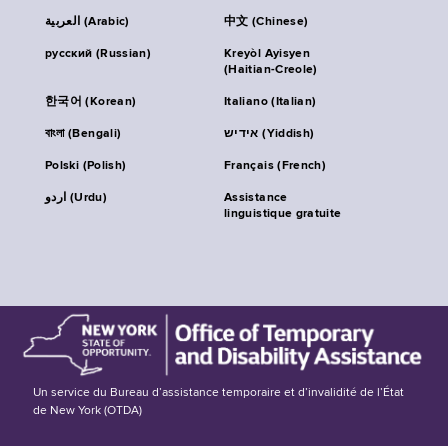
العربية (Arabic)
中文 (Chinese)
русский (Russian)
Kreyòl Ayisyen
(Haitian-Creole)
한국어 (Korean)
Italiano (Italian)
বাংলা (Bengali)
אידיש (Yiddish)
Polski (Polish)
Français (French)
اردو (Urdu)
Assistance
linguistique gratuite
Un service du Bureau d’assistance temporaire et d’invalidité de l’État
de New York (OTDA)