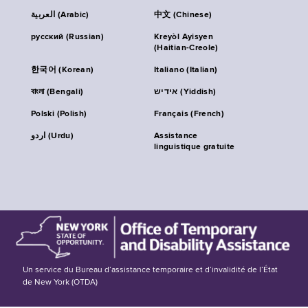
العربية (Arabic)
中文 (Chinese)
русский (Russian)
Kreyòl Ayisyen
(Haitian-Creole)
한국어 (Korean)
Italiano (Italian)
বাংলা (Bengali)
אידיש (Yiddish)
Polski (Polish)
Français (French)
اردو (Urdu)
Assistance
linguistique gratuite
Un service du Bureau d’assistance temporaire et d’invalidité de l’État
de New York (OTDA)