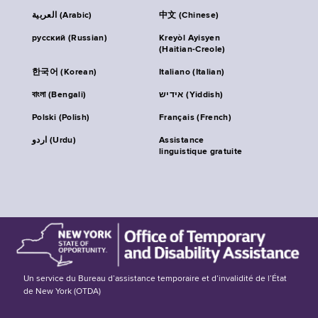
العربية (Arabic)
中文 (Chinese)
русский (Russian)
Kreyòl Ayisyen
(Haitian-Creole)
한국어 (Korean)
Italiano (Italian)
বাংলা (Bengali)
אידיש (Yiddish)
Polski (Polish)
Français (French)
اردو (Urdu)
Assistance
linguistique gratuite
Un service du Bureau d’assistance temporaire et d’invalidité de l’État
de New York (OTDA)