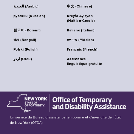
العربية (Arabic)
中文 (Chinese)
русский (Russian)
Kreyòl Ayisyen
(Haitian-Creole)
한국어 (Korean)
Italiano (Italian)
বাংলা (Bengali)
אידיש (Yiddish)
Polski (Polish)
Français (French)
اردو (Urdu)
Assistance
linguistique gratuite
Un service du Bureau d’assistance temporaire et d’invalidité de l’État
de New York (OTDA)