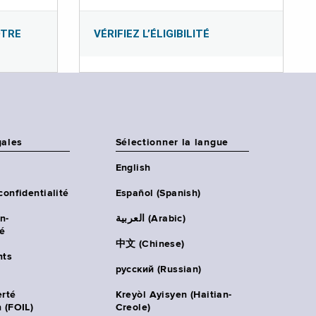
OTRE
VÉRIFIEZ L’ÉLIGIBILITÉ
gales
Sélectionner la langue
English
confidentialité
Español (Spanish)
n-
العربية (Arabic)
té
中文 (Chinese)
ts
русский (Russian)
erté
Kreyòl Ayisyen (Haitian-
 (FOIL)
Creole)