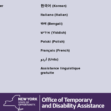
er
한국어 (Korean)
Italiano (Italian)
বাংলা (Bengali)
אידיש (Yiddish)
Polski (Polish)
Français (French)
اردو (Urdu)
Assistance linguistique
gratuite