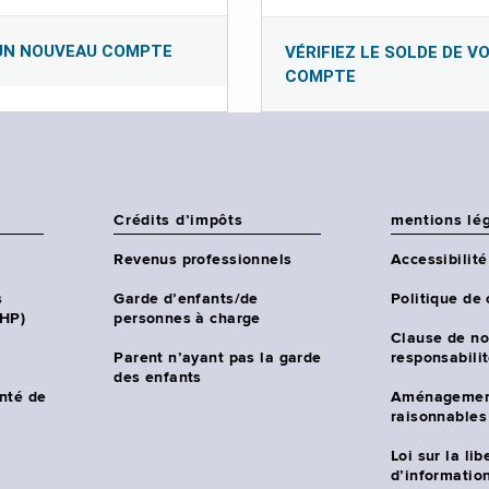
UN NOUVEAU COMPTE
VÉRIFIEZ LE SOLDE DE V
COMPTE
Crédits d’impôts
mentions lé
Revenus professionnels
Accessibilité
s
Garde d’enfants/de
Politique de 
CHP)
personnes à charge
Clause de no
Parent n’ayant pas la garde
responsabili
des enfants
nté de
Aménagemen
raisonnables
Loi sur la lib
d’information