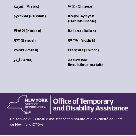
العربية (Arabic)
中文 (Chinese)
русский (Russian)
Kreyòl Ayisyen
(Haitian-Creole)
한국어 (Korean)
Italiano (Italian)
বাংলা (Bengali)
אידיש (Yiddish)
Polski (Polish)
Français (French)
اردو (Urdu)
Assistance
linguistique gratuite
Un service du Bureau d’assistance temporaire et d’invalidité de l’État
de New York (OTDA)