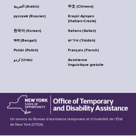
العربية (Arabic)
中文 (Chinese)
русский (Russian)
Kreyòl Ayisyen
(Haitian-Creole)
한국어 (Korean)
Italiano (Italian)
বাংলা (Bengali)
אידיש (Yiddish)
Polski (Polish)
Français (French)
اردو (Urdu)
Assistance
linguistique gratuite
Un service du Bureau d’assistance temporaire et d’invalidité de l’État
de New York (OTDA)