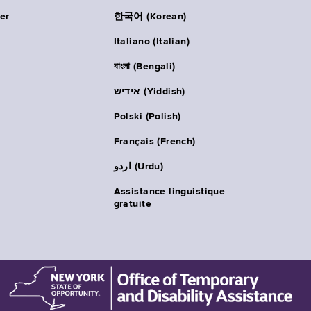
er
한국어 (Korean)
Italiano (Italian)
বাংলা (Bengali)
אידיש (Yiddish)
Polski (Polish)
Français (French)
اردو (Urdu)
Assistance linguistique
gratuite