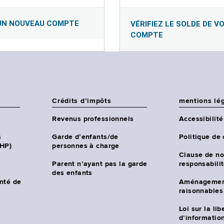
UN NOUVEAU COMPTE
VÉRIFIEZ LE SOLDE DE V
COMPTE
Crédits d’impôts
mentions lé
Revenus professionnels
Accessibilité
s
Garde d’enfants/de
Politique de 
CHP)
personnes à charge
Clause de no
Parent n’ayant pas la garde
responsabili
des enfants
nté de
Aménagemen
raisonnables
Loi sur la lib
d’information