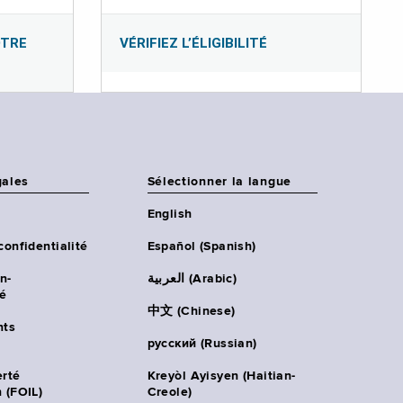
OTRE
VÉRIFIEZ L’ÉLIGIBILITÉ
gales
Sélectionner la langue
English
confidentialité
Español (Spanish)
n-
العربية (Arabic)
té
中文 (Chinese)
ts
русский (Russian)
erté
Kreyòl Ayisyen (Haitian-
 (FOIL)
Creole)