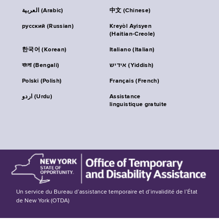
العربية (Arabic)
中文 (Chinese)
русский (Russian)
Kreyòl Ayisyen
(Haitian-Creole)
한국어 (Korean)
Italiano (Italian)
বাংলা (Bengali)
אידיש (Yiddish)
Polski (Polish)
Français (French)
اردو (Urdu)
Assistance
linguistique gratuite
Un service du Bureau d’assistance temporaire et d’invalidité de l’État
de New York (OTDA)