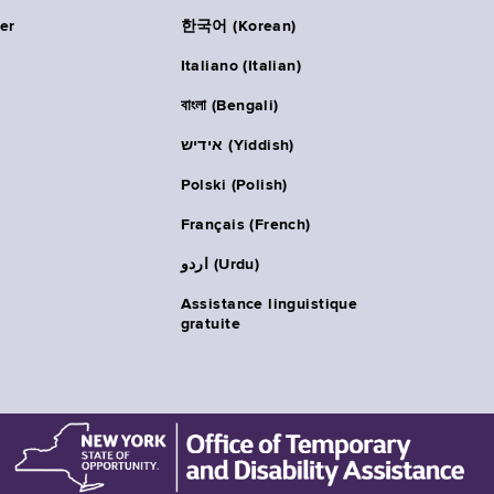
er
한국어 (Korean)
Italiano (Italian)
বাংলা (Bengali)
אידיש (Yiddish)
Polski (Polish)
Français (French)
اردو (Urdu)
Assistance linguistique
gratuite