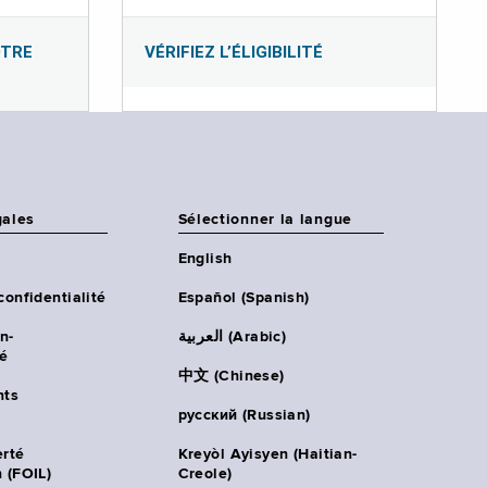
OTRE
VÉRIFIEZ L’ÉLIGIBILITÉ
gales
Sélectionner la langue
English
confidentialité
Español (Spanish)
n-
العربية (Arabic)
té
中文 (Chinese)
ts
русский (Russian)
erté
Kreyòl Ayisyen (Haitian-
 (FOIL)
Creole)