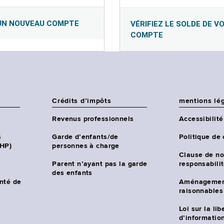
UN NOUVEAU COMPTE
VÉRIFIEZ LE SOLDE DE V
COMPTE
Crédits d’impôts
mentions lé
Revenus professionnels
Accessibilité
s
Garde d’enfants/de
Politique de 
CHP)
personnes à charge
Clause de no
Parent n’ayant pas la garde
responsabili
des enfants
nté de
Aménagemen
raisonnables
Loi sur la lib
d’information