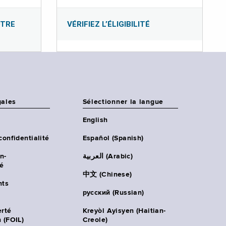
OTRE
VÉRIFIEZ L’ÉLIGIBILITÉ
gales
Sélectionner la langue
English
confidentialité
Español (Spanish)
n-
العربية (Arabic)
té
中文 (Chinese)
ts
русский (Russian)
erté
Kreyòl Ayisyen (Haitian-
 (FOIL)
Creole)