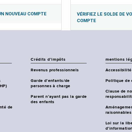
UN NOUVEAU COMPTE
VÉRIFIEZ LE SOLDE DE V
COMPTE
Crédits d’impôts
mentions lé
Revenus professionnels
Accessibilité
s
Garde d’enfants/de
Politique de 
CHP)
personnes à charge
Clause de no
Parent n’ayant pas la garde
responsabili
des enfants
nté de
Aménagemen
raisonnables
Loi sur la lib
d’information