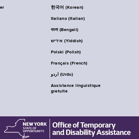
er
한국어 (Korean)
Italiano (Italian)
বাংলা (Bengali)
אידיש (Yiddish)
Polski (Polish)
Français (French)
اردو (Urdu)
Assistance linguistique
gratuite