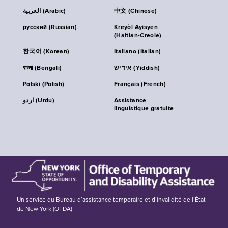
العربية (Arabic)
中文 (Chinese)
русский (Russian)
Kreyòl Ayisyen
(Haitian-Creole)
한국어 (Korean)
Italiano (Italian)
বাংলা (Bengali)
אידיש (Yiddish)
Polski (Polish)
Français (French)
اردو (Urdu)
Assistance
linguistique gratuite
Un service du Bureau d’assistance temporaire et d’invalidité de l’État
de New York (OTDA)