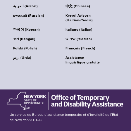
العربية (Arabic)
中文 (Chinese)
русский (Russian)
Kreyòl Ayisyen
(Haitian-Creole)
한국어 (Korean)
Italiano (Italian)
বাংলা (Bengali)
אידיש (Yiddish)
Polski (Polish)
Français (French)
اردو (Urdu)
Assistance
linguistique gratuite
Un service du Bureau d’assistance temporaire et d’invalidité de l’État
de New York (OTDA)