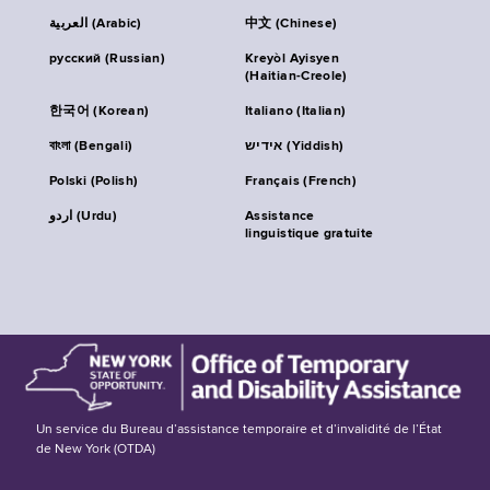
العربية (Arabic)
中文 (Chinese)
русский (Russian)
Kreyòl Ayisyen
(Haitian-Creole)
한국어 (Korean)
Italiano (Italian)
বাংলা (Bengali)
אידיש (Yiddish)
Polski (Polish)
Français (French)
اردو (Urdu)
Assistance
linguistique gratuite
Un service du Bureau d’assistance temporaire et d’invalidité de l’État
de New York (OTDA)