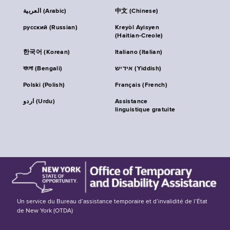
العربية (Arabic)
中文 (Chinese)
русский (Russian)
Kreyòl Ayisyen
(Haitian-Creole)
한국어 (Korean)
Italiano (Italian)
বাংলা (Bengali)
אידיש (Yiddish)
Polski (Polish)
Français (French)
اردو (Urdu)
Assistance
linguistique gratuite
Un service du Bureau d’assistance temporaire et d’invalidité de l’État
de New York (OTDA)