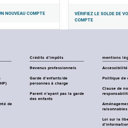
UN NOUVEAU COMPTE
VÉRIFIEZ LE SOLDE DE V
COMPTE
Crédits d’impôts
mentions lé
Revenus professionnels
Accessibilité
s
Garde d’enfants/de
Politique de 
CHP)
personnes à charge
Clause de no
Parent n’ayant pas la garde
responsabili
des enfants
nté de
Aménagemen
raisonnables
Loi sur la lib
d’information