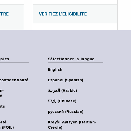
OTRE
VÉRIFIEZ L’ÉLIGIBILITÉ
gales
Sélectionner la langue
English
confidentialité
Español (Spanish)
n-
العربية (Arabic)
té
中文 (Chinese)
ts
русский (Russian)
erté
Kreyòl Ayisyen (Haitian-
 (FOIL)
Creole)