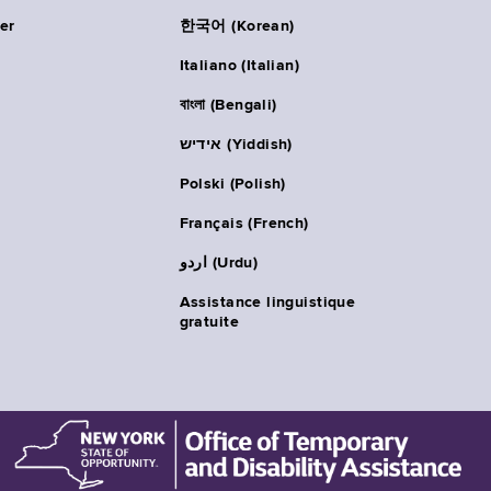
er
한국어 (Korean)
Italiano (Italian)
বাংলা (Bengali)
אידיש (Yiddish)
Polski (Polish)
Français (French)
اردو (Urdu)
Assistance linguistique
gratuite