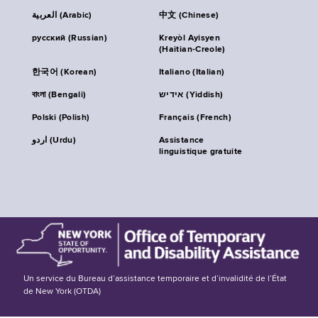
العربية (Arabic)
中文 (Chinese)
русский (Russian)
Kreyòl Ayisyen
(Haitian-Creole)
한국어 (Korean)
Italiano (Italian)
বাংলা (Bengali)
אידיש (Yiddish)
Polski (Polish)
Français (French)
اردو (Urdu)
Assistance
linguistique gratuite
Un service du Bureau d’assistance temporaire et d’invalidité de l’État
de New York (OTDA)