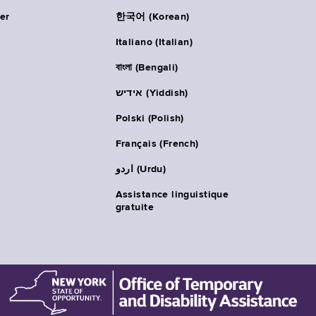
er
한국어 (Korean)
Italiano (Italian)
বাংলা (Bengali)
אידיש (Yiddish)
Polski (Polish)
Français (French)
اردو (Urdu)
Assistance linguistique
gratuite