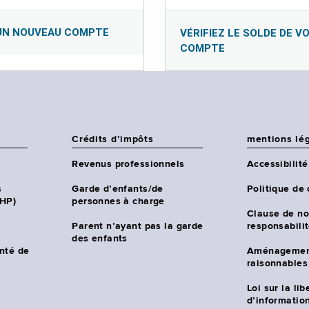
UN NOUVEAU COMPTE
VÉRIFIEZ LE SOLDE DE V
COMPTE
Crédits d’impôts
mentions lé
Revenus professionnels
Accessibilité
s
Garde d’enfants/de
Politique de 
CHP)
personnes à charge
Clause de no
Parent n’ayant pas la garde
responsabili
des enfants
nté de
Aménagemen
raisonnables
Loi sur la lib
d’information