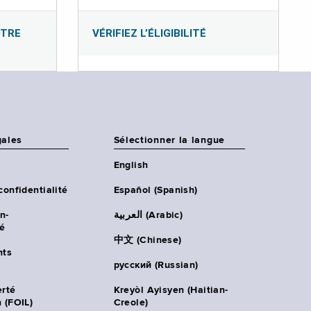
OTRE
VÉRIFIEZ L’ÉLIGIBILITÉ
gales
Sélectionner la langue
English
confidentialité
Español (Spanish)
n-
العربية (Arabic)
té
中文 (Chinese)
ts
русский (Russian)
erté
Kreyòl Ayisyen (Haitian-
 (FOIL)
Creole)