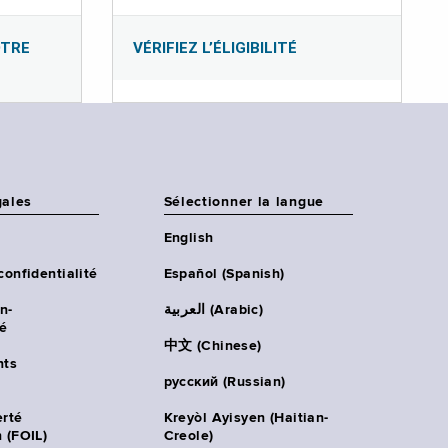
OTRE
VÉRIFIEZ L’ÉLIGIBILITÉ
gales
Sélectionner la langue
English
confidentialité
Español (Spanish)
n-
العربية (Arabic)
té
中文 (Chinese)
ts
русский (Russian)
erté
Kreyòl Ayisyen (Haitian-
 (FOIL)
Creole)