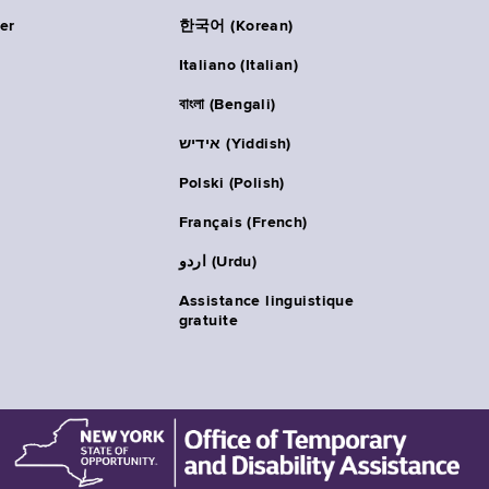
er
한국어 (Korean)
Italiano (Italian)
বাংলা (Bengali)
אידיש (Yiddish)
Polski (Polish)
Français (French)
اردو (Urdu)
Assistance linguistique
gratuite