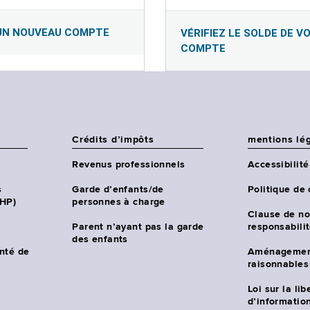
UN NOUVEAU COMPTE
VÉRIFIEZ LE SOLDE DE V
COMPTE
Crédits d’impôts
mentions lé
Revenus professionnels
Accessibilité
s
Garde d’enfants/de
Politique de 
CHP)
personnes à charge
Clause de no
Parent n’ayant pas la garde
responsabili
des enfants
nté de
Aménagemen
raisonnables
Loi sur la lib
d’information