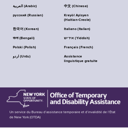
العربية (Arabic)
中文 (Chinese)
русский (Russian)
Kreyòl Ayisyen
(Haitian-Creole)
한국어 (Korean)
Italiano (Italian)
বাংলা (Bengali)
אידיש (Yiddish)
Polski (Polish)
Français (French)
اردو (Urdu)
Assistance
linguistique gratuite
Un service du Bureau d’assistance temporaire et d’invalidité de l’État
de New York (OTDA)