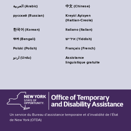
العربية (Arabic)
中文 (Chinese)
русский (Russian)
Kreyòl Ayisyen
(Haitian-Creole)
한국어 (Korean)
Italiano (Italian)
বাংলা (Bengali)
אידיש (Yiddish)
Polski (Polish)
Français (French)
اردو (Urdu)
Assistance
linguistique gratuite
Un service du Bureau d’assistance temporaire et d’invalidité de l’État
de New York (OTDA)