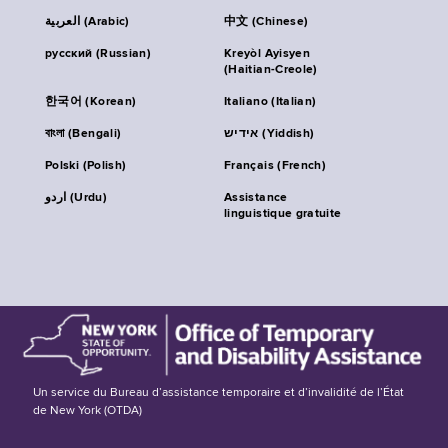
العربية (Arabic)
中文 (Chinese)
русский (Russian)
Kreyòl Ayisyen
(Haitian-Creole)
한국어 (Korean)
Italiano (Italian)
বাংলা (Bengali)
אידיש (Yiddish)
Polski (Polish)
Français (French)
اردو (Urdu)
Assistance
linguistique gratuite
Un service du Bureau d’assistance temporaire et d’invalidité de l’État
de New York (OTDA)