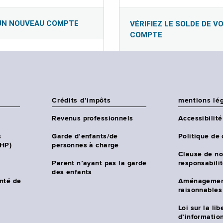
UN NOUVEAU COMPTE
VÉRIFIEZ LE SOLDE DE V
COMPTE
Crédits d’impôts
mentions lé
Revenus professionnels
Accessibilité
s
Garde d’enfants/de
Politique de 
CHP)
personnes à charge
Clause de no
Parent n’ayant pas la garde
responsabili
des enfants
nté de
Aménagemen
raisonnables
Loi sur la lib
d’information