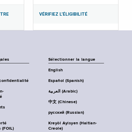
OTRE
VÉRIFIEZ L’ÉLIGIBILITÉ
gales
Sélectionner la langue
English
confidentialité
Español (Spanish)
n-
العربية (Arabic)
té
中文 (Chinese)
ts
русский (Russian)
erté
Kreyòl Ayisyen (Haitian-
 (FOIL)
Creole)