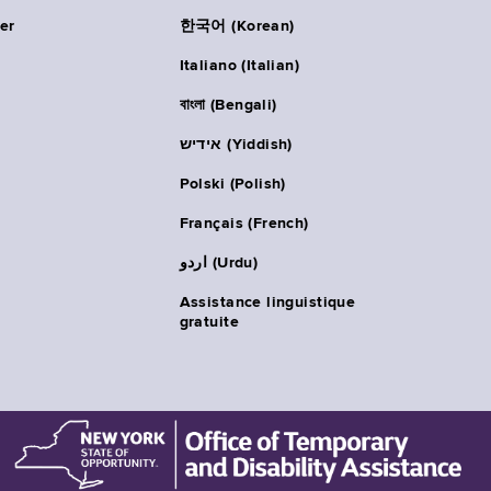
er
한국어 (Korean)
Italiano (Italian)
বাংলা (Bengali)
אידיש (Yiddish)
Polski (Polish)
Français (French)
اردو (Urdu)
Assistance linguistique
gratuite