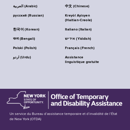
العربية (Arabic)
中文 (Chinese)
русский (Russian)
Kreyòl Ayisyen
(Haitian-Creole)
한국어 (Korean)
Italiano (Italian)
বাংলা (Bengali)
אידיש (Yiddish)
Polski (Polish)
Français (French)
اردو (Urdu)
Assistance
linguistique gratuite
Un service du Bureau d’assistance temporaire et d’invalidité de l’État
de New York (OTDA)