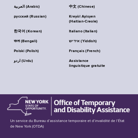
العربية (Arabic)
中文 (Chinese)
русский (Russian)
Kreyòl Ayisyen
(Haitian-Creole)
한국어 (Korean)
Italiano (Italian)
বাংলা (Bengali)
אידיש (Yiddish)
Polski (Polish)
Français (French)
اردو (Urdu)
Assistance
linguistique gratuite
Un service du Bureau d’assistance temporaire et d’invalidité de l’État
de New York (OTDA)