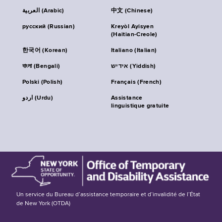
العربية (Arabic)
中文 (Chinese)
русский (Russian)
Kreyòl Ayisyen
(Haitian-Creole)
한국어 (Korean)
Italiano (Italian)
বাংলা (Bengali)
אידיש (Yiddish)
Polski (Polish)
Français (French)
اردو (Urdu)
Assistance
linguistique gratuite
Un service du Bureau d’assistance temporaire et d’invalidité de l’État
de New York (OTDA)